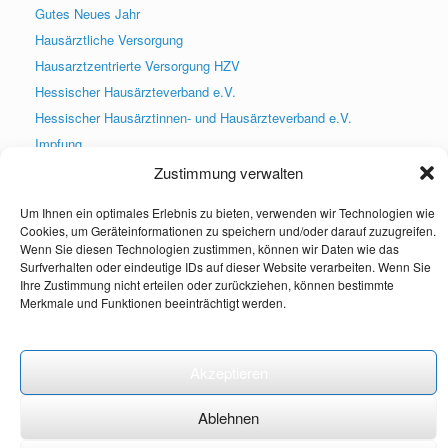
Gutes Neues Jahr
Hausärztliche Versorgung
Hausarztzentrierte Versorgung HZV
Hessischer Hausärzteverband e.V.
Hessischer Hausärztinnen- und Hausärzteverband e.V.
Impfung
Infektsprechstunde
Zustimmung verwalten
Praxis geschlossen
Um Ihnen ein optimales Erlebnis zu bieten, verwenden wir Technologien wie
Praxis wieder geöffnet
Cookies, um Geräteinformationen zu speichern und/oder darauf zuzugreifen.
PraxisApp
Wenn Sie diesen Technologien zustimmen, können wir Daten wie das
Surfverhalten oder eindeutige IDs auf dieser Website verarbeiten. Wenn Sie
Praxisneuigkeiten
Ihre Zustimmung nicht erteilen oder zurückziehen, können bestimmte
Presse
Merkmale und Funktionen beeinträchtigt werden.
Social Media
Uncategorized
Akzeptieren
Weihnachten
Ablehnen