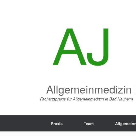
Zum
Inhalt
springen
Allgemeinmedizin 
Facharztpraxis für Allgemeinmedizin in Bad Nauheim
Praxis
Team
Allgemein