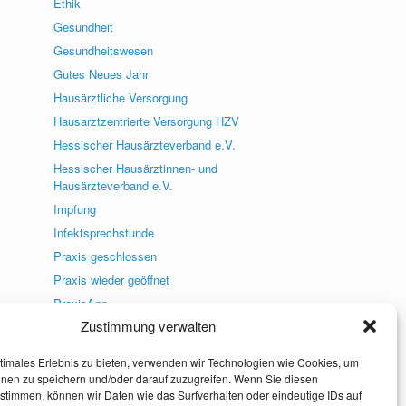
Ethik
Gesundheit
Gesundheitswesen
Gutes Neues Jahr
Hausärztliche Versorgung
Hausarztzentrierte Versorgung HZV
Hessischer Hausärzteverband e.V.
Hessischer Hausärztinnen- und
Hausärzteverband e.V.
Impfung
Infektsprechstunde
Praxis geschlossen
Praxis wieder geöffnet
PraxisApp
Zustimmung verwalten
Praxisneuigkeiten
Presse
timales Erlebnis zu bieten, verwenden wir Technologien wie Cookies, um
Social Media
onen zu speichern und/oder darauf zuzugreifen. Wenn Sie diesen
stimmen, können wir Daten wie das Surfverhalten oder eindeutige IDs auf
Uncategorized