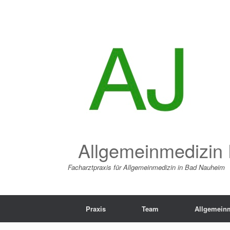
Zum
Inhalt
springen
Allgemeinmedizin 
Facharztpraxis für Allgemeinmedizin in Bad Nauheim
Praxis
Team
Allgemein