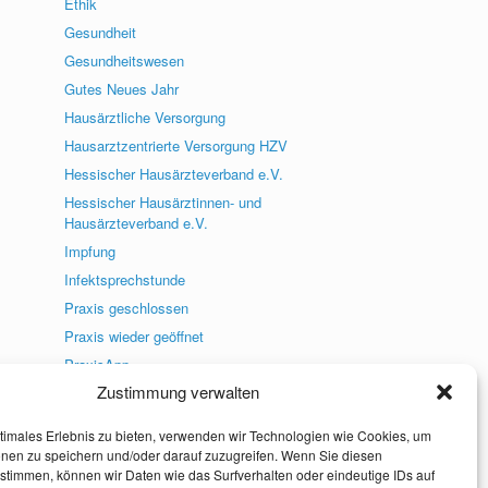
Ethik
Gesundheit
Gesundheitswesen
Gutes Neues Jahr
Hausärztliche Versorgung
Hausarztzentrierte Versorgung HZV
Hessischer Hausärzteverband e.V.
Hessischer Hausärztinnen- und
Hausärzteverband e.V.
Impfung
Infektsprechstunde
Praxis geschlossen
Praxis wieder geöffnet
PraxisApp
Zustimmung verwalten
Praxisneuigkeiten
Presse
timales Erlebnis zu bieten, verwenden wir Technologien wie Cookies, um
Social Media
onen zu speichern und/oder darauf zuzugreifen. Wenn Sie diesen
stimmen, können wir Daten wie das Surfverhalten oder eindeutige IDs auf
Uncategorized