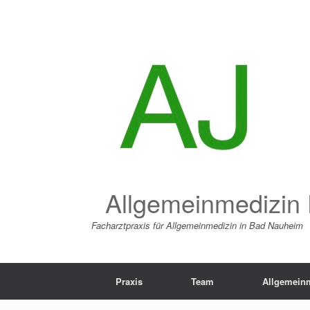
Zum
Inhalt
springen
Allgemeinmedizin 
Facharztpraxis für Allgemeinmedizin in Bad Nauheim
Praxis
Team
Allgemein