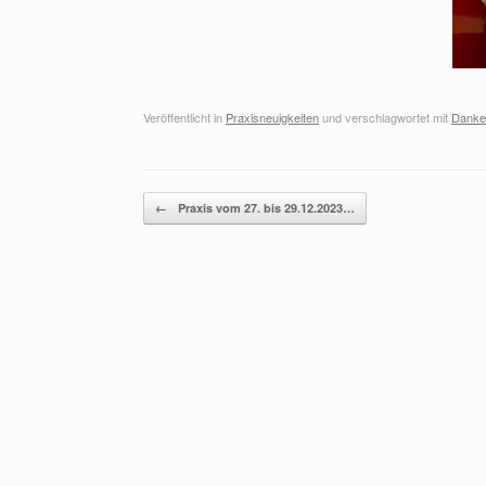
Veröffentlicht in
Praxisneuigkeiten
und verschlagwortet mit
Danke
Beitragsnavigation
←
Praxis vom 27. bis 29.12.2023…