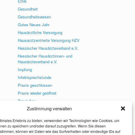
Ethik
Gesundheit
Gesundheitswesen
Gutes Neues Jahr
Hausärztliche Versorgung
Hausarztzentrierte Versorgung HZV
Hessischer Hausärzteverband e.V.
Hessischer Hausärztinnen- und
Hausärzteverband e.V.
Impfung
Infektsprechstunde
Praxis geschlossen
Praxis wieder geöffnet
PraxisApp
Zustimmung verwalten
Praxisneuigkeiten
Presse
timales Erlebnis zu bieten, verwenden wir Technologien wie Cookies, um
Social Media
onen zu speichern und/oder darauf zuzugreifen. Wenn Sie diesen
stimmen, können wir Daten wie das Surfverhalten oder eindeutige IDs auf
Uncategorized