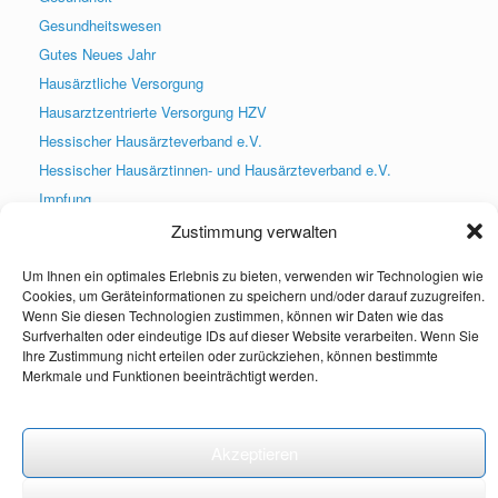
Gesundheitswesen
Gutes Neues Jahr
Hausärztliche Versorgung
Hausarztzentrierte Versorgung HZV
Hessischer Hausärzteverband e.V.
Hessischer Hausärztinnen- und Hausärzteverband e.V.
Impfung
Infektsprechstunde
Zustimmung verwalten
Praxis geschlossen
Um Ihnen ein optimales Erlebnis zu bieten, verwenden wir Technologien wie
Praxis wieder geöffnet
Cookies, um Geräteinformationen zu speichern und/oder darauf zuzugreifen.
PraxisApp
Wenn Sie diesen Technologien zustimmen, können wir Daten wie das
Surfverhalten oder eindeutige IDs auf dieser Website verarbeiten. Wenn Sie
Praxisneuigkeiten
Ihre Zustimmung nicht erteilen oder zurückziehen, können bestimmte
Presse
Merkmale und Funktionen beeinträchtigt werden.
Social Media
Uncategorized
Akzeptieren
Weihnachten