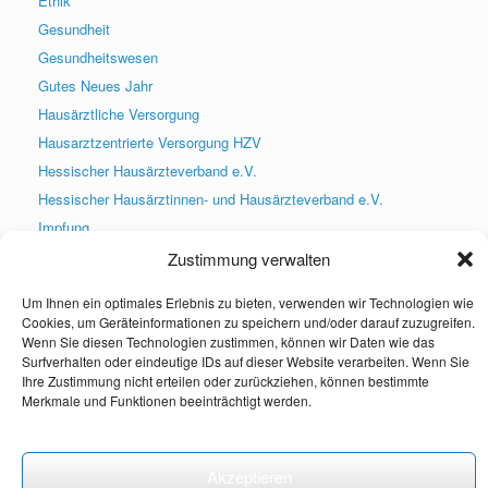
Ethik
Gesundheit
Gesundheitswesen
Gutes Neues Jahr
Hausärztliche Versorgung
Hausarztzentrierte Versorgung HZV
Hessischer Hausärzteverband e.V.
Hessischer Hausärztinnen- und Hausärzteverband e.V.
Impfung
Infektsprechstunde
Zustimmung verwalten
Praxis geschlossen
Um Ihnen ein optimales Erlebnis zu bieten, verwenden wir Technologien wie
Praxis wieder geöffnet
Cookies, um Geräteinformationen zu speichern und/oder darauf zuzugreifen.
PraxisApp
Wenn Sie diesen Technologien zustimmen, können wir Daten wie das
Surfverhalten oder eindeutige IDs auf dieser Website verarbeiten. Wenn Sie
Praxisneuigkeiten
Ihre Zustimmung nicht erteilen oder zurückziehen, können bestimmte
Presse
Merkmale und Funktionen beeinträchtigt werden.
Social Media
Uncategorized
Akzeptieren
Weihnachten