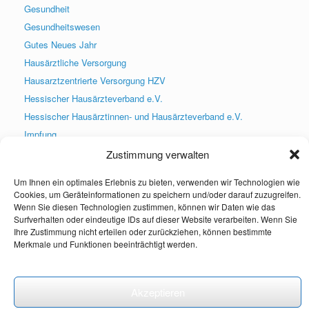
Gesundheit
Gesundheitswesen
Gutes Neues Jahr
Hausärztliche Versorgung
Hausarztzentrierte Versorgung HZV
Hessischer Hausärzteverband e.V.
Hessischer Hausärztinnen- und Hausärzteverband e.V.
Impfung
Infektsprechstunde
Zustimmung verwalten
Praxis geschlossen
Um Ihnen ein optimales Erlebnis zu bieten, verwenden wir Technologien wie
Praxis wieder geöffnet
Cookies, um Geräteinformationen zu speichern und/oder darauf zuzugreifen.
PraxisApp
Wenn Sie diesen Technologien zustimmen, können wir Daten wie das
Surfverhalten oder eindeutige IDs auf dieser Website verarbeiten. Wenn Sie
Praxisneuigkeiten
Ihre Zustimmung nicht erteilen oder zurückziehen, können bestimmte
Presse
Merkmale und Funktionen beeinträchtigt werden.
Social Media
Uncategorized
Akzeptieren
Weihnachten